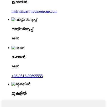
ഇ-മെയിൽ
high-silica@jiudinggroup.com
വാട്ട്‌സ്ആപ്പ്
ടെൽ
ഫോൺ
ടെൽ
+86-0513-80695555
മുകളിൽ