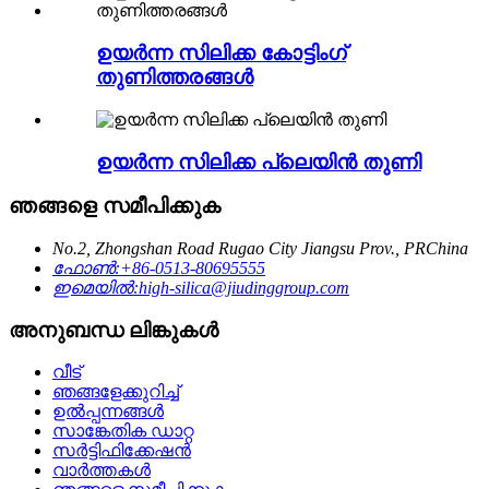
ഉയർന്ന സിലിക്ക കോട്ടിംഗ്
തുണിത്തരങ്ങൾ
ഉയർന്ന സിലിക്ക പ്ലെയിൻ തുണി
ഞങ്ങളെ സമീപിക്കുക
No.2, Zhongshan Road Rugao City Jiangsu Prov., PRChina
ഫോൺ:
+86-0513-80695555
ഇമെയിൽ:
high-silica@jiudinggroup.com
അനുബന്ധ ലിങ്കുകൾ
വീട്
ഞങ്ങളേക്കുറിച്ച്
ഉൽപ്പന്നങ്ങൾ
സാങ്കേതിക ഡാറ്റ
സർട്ടിഫിക്കേഷൻ
വാർത്തകൾ