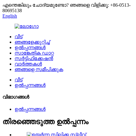
എന്തെങ്കിലും ചോദ്യമുണ്ടോ? ഞങ്ങളെ വിളിക്കൂ: +86-0513-
80695138
English
വീട്
ഞങ്ങളേക്കുറിച്ച്
ഉൽപ്പന്നങ്ങൾ
സാങ്കേതിക ഡാറ്റ
സർട്ടിഫിക്കേഷൻ
വാർത്തകൾ
ഞങ്ങളെ സമീപിക്കുക
വീട്
ഉൽപ്പന്നങ്ങൾ
വിഭാഗങ്ങൾ
ഉൽപ്പന്നങ്ങൾ
തിരഞ്ഞെടുത്ത ഉൽപ്പന്നം