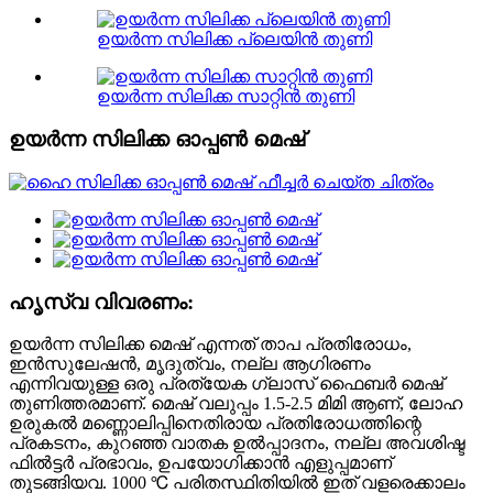
ഉയർന്ന സിലിക്ക പ്ലെയിൻ തുണി
ഉയർന്ന സിലിക്ക സാറ്റിൻ തുണി
ഉയർന്ന സിലിക്ക ഓപ്പൺ മെഷ്
ഹൃസ്വ വിവരണം:
ഉയർന്ന സിലിക്ക മെഷ് എന്നത് താപ പ്രതിരോധം,
ഇൻസുലേഷൻ, മൃദുത്വം, നല്ല ആഗിരണം
എന്നിവയുള്ള ഒരു പ്രത്യേക ഗ്ലാസ് ഫൈബർ മെഷ്
തുണിത്തരമാണ്. മെഷ് വലുപ്പം 1.5-2.5 മിമി ആണ്, ലോഹ
ഉരുകൽ മണ്ണൊലിപ്പിനെതിരായ പ്രതിരോധത്തിന്റെ
പ്രകടനം, കുറഞ്ഞ വാതക ഉൽപ്പാദനം, നല്ല അവശിഷ്ട
ഫിൽട്ടർ പ്രഭാവം, ഉപയോഗിക്കാൻ എളുപ്പമാണ്
തുടങ്ങിയവ. 1000 ℃ പരിതസ്ഥിതിയിൽ ഇത് വളരെക്കാലം