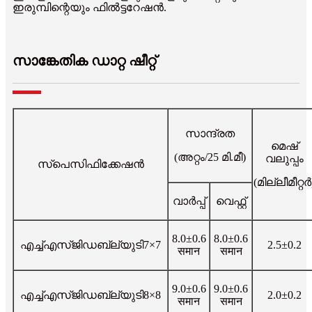
ഇരുമ്പിന്റെയും ഫിൽട്ടറേഷൻ.
സാങ്കേതിക ഡാറ്റ ഷീറ്റ്
സാന്ദ്രത
മെഷ്
(അറ്റം/25 മി.മീ)
വലുപ്പം
സ്പെസിഫിക്കേഷൻ
(മില്ലീമീറ്റർ
വാർപ്പ്
വെഫ്റ്റ്
8.0±0.6
8.0±0.6
എച്ച്എസ്ജിഡബ്ല്യുടി7×7
2.5±0.2
समान
समान
9.0±0.6
9.0±0.6
എച്ച്എസ്ജിഡബ്ല്യുടി8×8
2.0±0.2
समान
समान